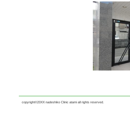
copyright©20XX nadeshiko Clinic atami all rights reserved.