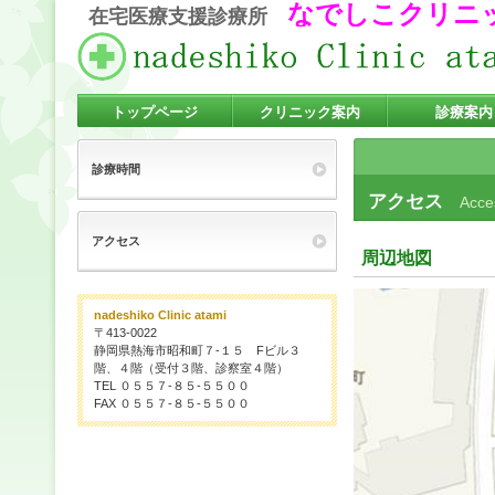
なでしこクリニ
在宅医療支援診療所
トップページ
クリニック案内
診療案内
診療時間
アクセス
Acce
アクセス
周辺地図
nadeshiko Clinic atami
〒413-0022
静岡県熱海市昭和町７-１５ Fビル３
階、４階（受付３階、診察室４階）
TEL ０５５７-８５-５５００
FAX ０５５７-８５-５５００